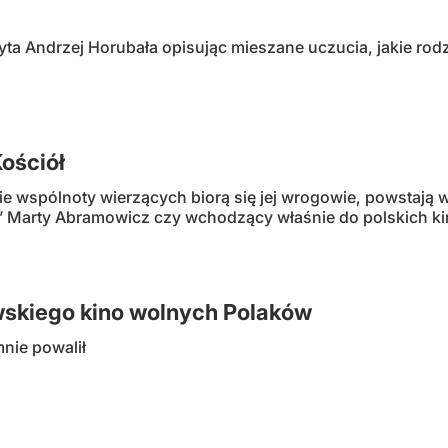
yta Andrzej Horubała opisując mieszane uczucia, jakie ro
ościół
 wspólnoty wierzących biorą się jej wrogowie, powstają wł
 Marty Abramowicz czy wchodzący właśnie do polskich kin
skiego kino wolnych Polaków
mnie powalił