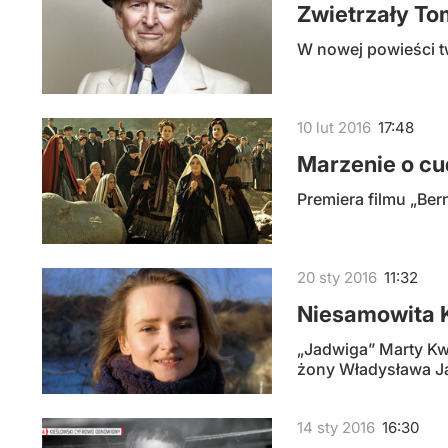
Zwietrzały To
W nowej powieści t
10
lut
2016
17:48
Marzenie o cu
Premiera filmu „Ber
20
sty
2016
11:32
Niesamowita 
„Jadwiga” Marty Kw
żony Władysława Jag
14
sty
2016
16:30