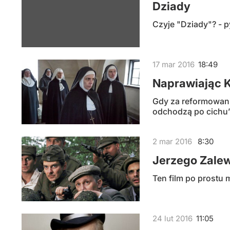
Dziady
Czyje "Dziady"? - p
17
mar
2016
18:49
Naprawiając K
Gdy za reformowanie
odchodzą po cichu”
2
mar
2016
8:30
Jerzego Zalew
Ten film po prostu 
24
lut
2016
11:05