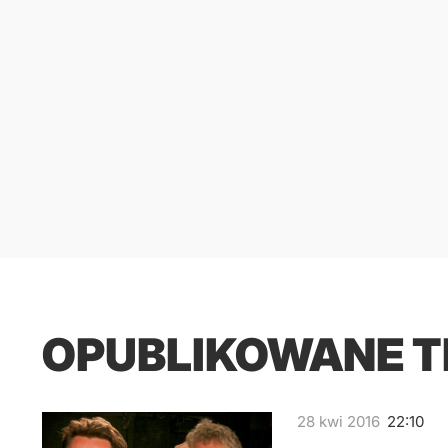
OPUBLIKOWANE 
28
kwi
2016
22:10