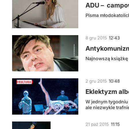
ADU – campo
Pisma młodokatolic
8
gru
2015
12:43
Antykomunizm
Najnowszą książkę 
2
gru
2015
10:48
Eklektyzm alb
W jednym tygodniu 
ale niezwykle trafn
21
paź
2015
11:15