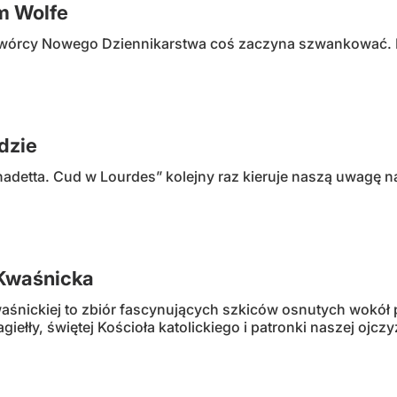
m Wolfe
wórcy Nowego Dziennikarstwa coś zaczyna szwankować. I n
dzie
nadetta. Cud w Lourdes” kolejny raz kieruje naszą uwagę n
Kwaśnicka
aśnickiej to zbiór fascynujących szkiców osnutych wokół p
iełły, świętej Kościoła katolickiego i patronki naszej ojcz