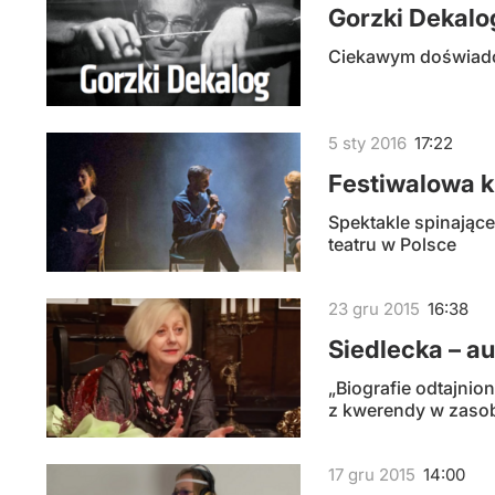
Gorzki Dekalo
Ciekawym doświadcz
5
sty
2016
17:22
Festiwalowa 
Spektakle spinając
teatru w Polsce
23
gru
2015
16:38
Siedlecka – a
„Biografie odtajnion
z kwerendy w zaso
17
gru
2015
14:00