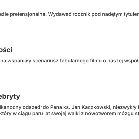
eźle pretensjonalna. Wydawać rocznik pod nadętym tytułem 
ości
ł na wspaniały scenariusz fabularnego filmu o naszej wsp
ebryty
lkanocny odszedł do Pana ks. Jan Kaczkowski, niezwykły ks
 który w ciągu paru lat swojej walki z nowotworem mózgu sta