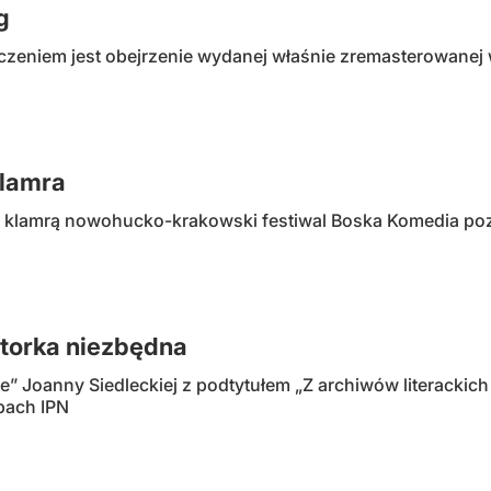
g
eniem jest obejrzenie wydanej właśnie zremasterowanej w
klamra
e klamrą nowohucko-krakowski festiwal Boska Komedia p
utorka niezbędna
e” Joanny Siedleckiej z podtytułem „Z archiwów literackich b
bach IPN