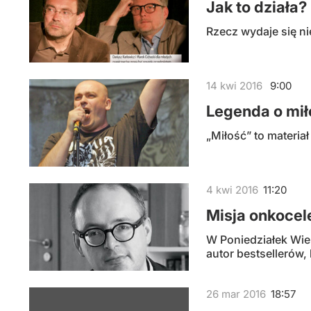
Jak to działa?
Rzecz wydaje się ni
14
kwi
2016
9:00
Legenda o mił
„Miłość” to materia
4
kwi
2016
11:20
Misja onkocel
W Poniedziałek Wie
autor bestsellerów,
26
mar
2016
18:57